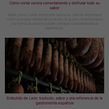
Cómo cortar cecina correctamente y disfrutar todo su
sabor
Saber cómo cortar una buena cecina es casi tan importante
como la propia calidad del producto. El grosor, la temperatura
y la forma de servirla pueden cambiar completamente la
experiencia.
Embutido de León: tradición, sabor y una referencia de la
gastronomía española