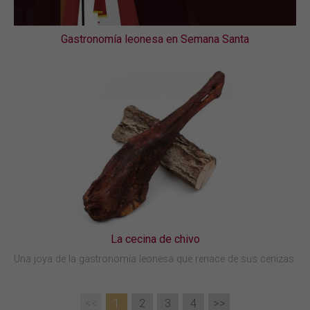
Gastronomía leonesa en Semana Santa
La cecina de chivo
Una joya de la gastronomía leonesa que renace de sus cenizas.
<<
1
2
3
4
>>