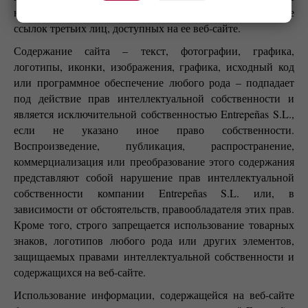
несет ответственности за подключение или содержание
ссылок третьих лиц, доступных на ее веб-сайте.
Содержание сайта – текст, фотографии, графика,
логотипы, иконки, изображения, графика, исходный код
или программное обеспечение любого рода – подпадает
под действие прав интеллектуальной собственности и
является исключительной собственностью Entrepeñas S.L.,
если не указано иное право собственности.
Воспроизведение, публикация, распространение,
коммерциализация или преобразование этого содержания
представляют собой нарушение прав интеллектуальной
собственности компании Entrepeñas S.L. или, в
зависимости от обстоятельств, правообладателя этих прав.
Кроме того, строго запрещается использование товарных
знаков, логотипов любого рода или других элементов,
защищаемых правами интеллектуальной собственности и
содержащихся на веб-сайте.
Использование информации, содержащейся на веб-сайте