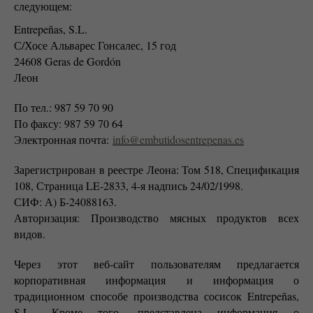
следующем:
Entrepeñas, S.L.
С/Хосе Альварес Гонсалес, 15 год
24608 Geras de Gordón
Леон
По тел.: 987 59 70 90
По факсу: 987 59 70 64
Электронная почта:
info@embutidosentrepenas.es
Зарегистрирован в реестре Леона: Том 518, Спецификация
108, Страница LE-2833, 4-я надпись 24/02/1998.
СИФ: А) Б-24088163.
Авторизация: Производство мясных продуктов всех
видов.
Через этот веб-сайт пользователям предлагается
корпоративная информация и информация о
традиционном способе производства сосисок Entrepeñas,
S.L.. Кроме того, представлена информация о