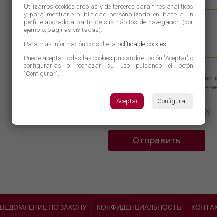
Запрос: *
Utilizamos cookies propias y de terceros para fines analíticos
y para mostrarle publicidad personalizada en base a un
perfil elaborado a partir de sus hábitos de navegación (por
ejemplo, páginas visitadas).
Para más información consulte la
política de cookies
.
Puede aceptar todas las cookies pulsando el botón "Aceptar" o
configurarlas o rechazar su uso pulsando el botón
Ответственный
: Entrepeñas S.L.
"Configurar".
Цель
: Внимание к электронным пис
Права
: Доступ, исправление, удалени
конфиденциальности)
Aceptar
Configurar
Я принимаю
privacy policy
Отправить
ВЕДОМЛЕНИЕ ПО ЗАКОНУ
КОНФИДЕНЦИАЛЬНОСТЬ
КОНТА