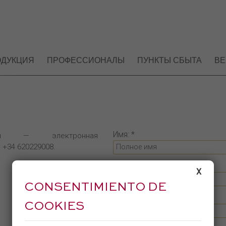
ОДУКЦИЯ
ПРОФЕССИОНАЛЫ
ПУНКТЫ СБЫТА
ВЕ
Имя: *
язи — электронная
: +34 620229008.
Эл. адрес:
X
CONSENTIMIENTO DE
Телефон: *
COOKIES